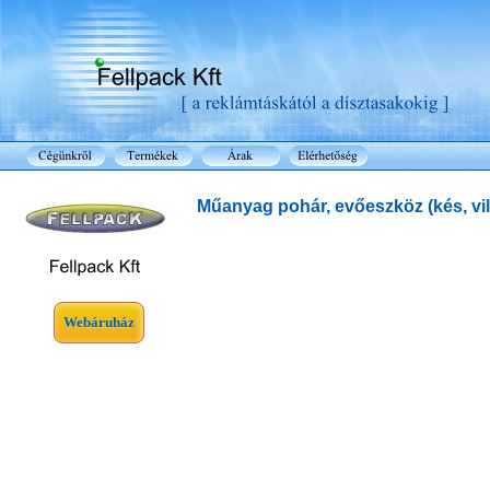
Műanyag pohár, evőeszköz (kés, vill
Webáruház