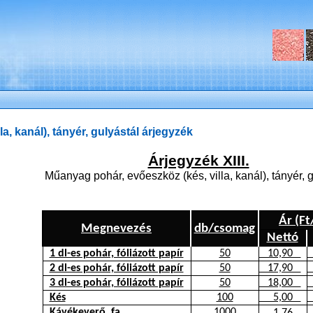
a, kanál), tányér, gulyástál árjegyzék
Árjegyzék XIII.
Műanyag pohár, evőeszköz (kés, villa, kanál), tányér, 
Ár (Ft
Megnevezés
db/csomag
Nettó
1 dl-es pohár, fóliázott papír
50
10,90
2 dl-es pohár, fóliázott papír
50
17,90
3 dl-es pohár, fóliázott papír
50
18,00
Kés
100
5,00
Kávékeverő, fa
1000