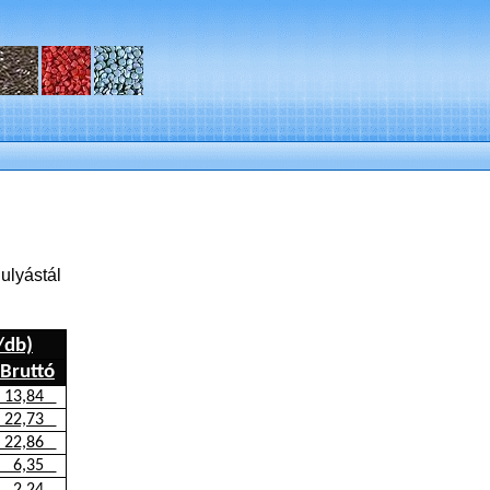
gulyástál
/db)
Bruttó
13,84
22,73
22,86
6,35